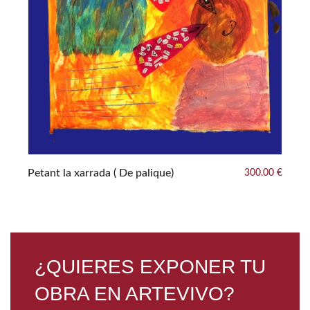
0 €
Se
Petant la xarrada ( De palique)
300.00 €
¿QUIERES EXPONER TU
OBRA EN ARTEVIVO?