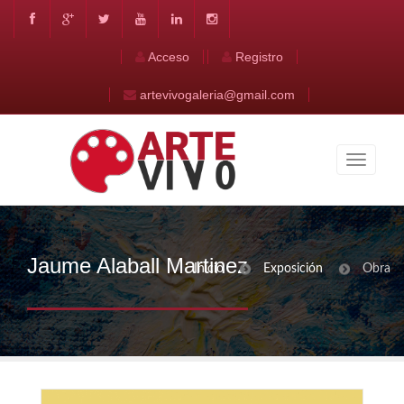
Acceso
Registro
artevivogaleria@gmail.com
Jaume Alaball Martinez
Inicio
Exposición
Obra