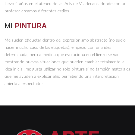
Llevo 4 años en el ateneu de las Arts de Viladecans, donde con un
profesor creamos diferentes estilos
MI
PINTURA
Me suelen etiquetar dentro del expresionismo abstracto (no suelo
hacer mucho caso de las etiquetas), empiezo con una idea
determinada, pero a medida que evoluciona en el lienzo se van
mostrando nuevas situaciones que pueden cambiar totalmente la
idea inicial, me gusta utilizar no solo pintura si no también materiales
que me ayuden a explicar algo permitiendo una interpretación
abierta al espectador