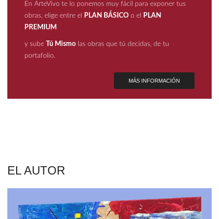
En ArteVivo te lo ponemos muy fácil para exponer tus
obras, elige entre el
PLAN BÁSICO
o el
PLAN
PREMIUM
y sube
Tú Mismo
las obras que tú decidas, de tu
portafolio.
MÁS INFORMACIÓN
EL AUTOR