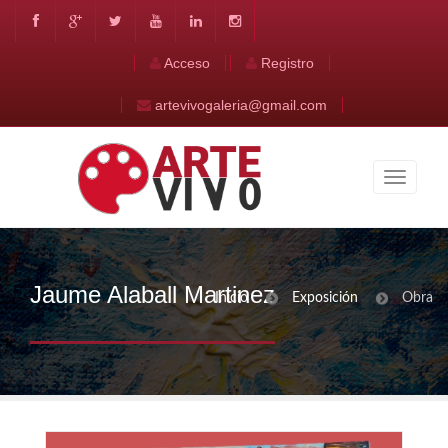
Acceso
Registro
artevivogaleria@gmail.com
Jaume Alaball Martinez
Inicio
Exposición
Obra