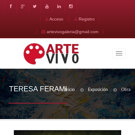
Acceso
Registro
artevivogaleria@gmail.com
TERESA FERAMI
Inicio
Exposición
Obra