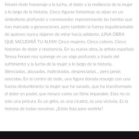
Ferami rinde homenaje a la lucha, el dolor y la resiliencia de la mujer
a lo largo de la historia. Cinco figuras femeninas se alzan en un
simbolismo profundo y conmovedor, representando las heridas que
han marcado a generaciones, pero también la fuerza inquebrantable
de quienes nunca dejaron de mirar hacia adelante. ¡UNA OBRA
QUE SACUDIRÁ TU ALMA! Cinco mujeres. Cinco colores. Cinco
historias de dolor y resistencia. En su nueva obra, la artista española
Teresa Ferami nos sumerge en un viaje profundo a través del
sufrimiento y la lucha de la mujer a lo largo de la historia.
Silenciadas, abusadas, maltratadas, despreciadas… pero jamás
vencidas. En el centro de todo, una figura dorada resurge con una
fuerza deslumbrante: la mujer que ha sanado, que ha transformado
el dolor en poder, que renace como un fénix imparable. Esta no es
solo una pintura. Es un grito, es una cicatriz, es una victoria. Es la
historia de todas nosotras. ¿Estás lista para sentirla?