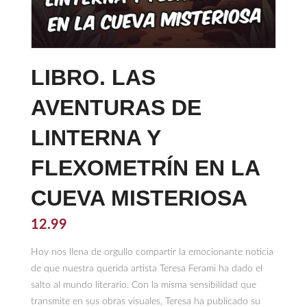
LIBRO. LAS
AVENTURAS DE
LINTERNA Y
FLEXOMETRÍN EN LA
CUEVA MISTERIOSA
12.99
Hoy nos llena de orgullo compartir la emocionante noticia
de que nuestra querida artista Teresa Ferami ha dado el
salto al mundo literario. Con la misma sensibilidad que
transmite en sus obras visuales, Teresa ha publicado su