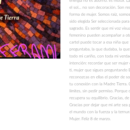
energía no es adorno: es motor. La
el sol… no son decoración. Son re
forma de mujer. Somos raíz, somos
sido elegida Ser seleccionada para
sagrado. Es sentir que mi voz visu
femenino pueden acompañar a otra
cartel puede tocar a esa niña que
preguntaba, la que dudaba, la qu
todo mi cariño, con toda mi verda
intención: recordar que ser mujer
ti, mujer que sigues preguntando 
reconozcas en ellas el poder de so
tu conexión con la Madre Tierra. Q
límites, sin pedir permiso. Porque
recupera su equilibrio. Gracias, de
Gracias por dejar que mi arte sea 
el mundo con la fuerza y la ternur
Mujer. Feliz 8 de marzo.