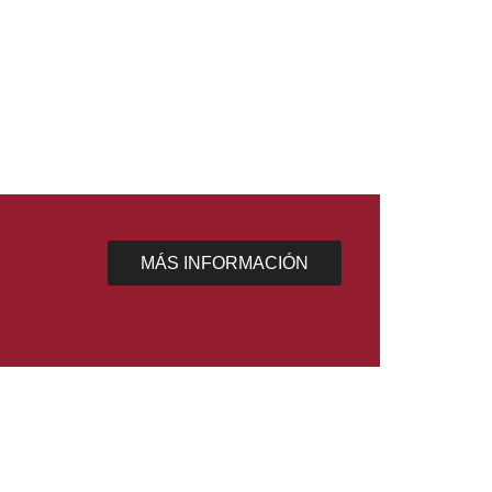
LIBRO. LAS A
FLEXOMETRÍN
MÁS INFORMACIÓN