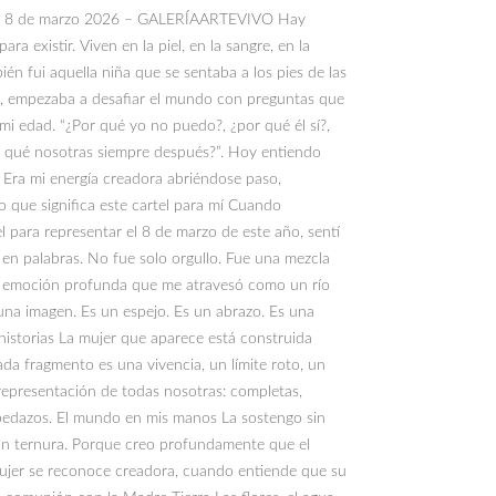
l del 8 de marzo 2026 – GALERÍAARTEVIVO Hay
a existir. Viven en la piel, en la sangre, en la
ién fui aquella niña que se sentaba a los pies de las
rlo, empezaba a desafiar el mundo con preguntas que
i edad. “¿Por qué yo no puedo?, ¿por qué él sí?,
r qué nosotras siempre después?”. Hoy entiendo
. Era mi energía creadora abriéndose paso,
Lo que significa este cartel para mí Cuando
para representar el 8 de marzo de este año, sentí
en palabras. No fue solo orgullo. Fue una mezcla
na emoción profunda que me atravesó como un río
 una imagen. Es un espejo. Es un abrazo. Es una
istorias La mujer que aparece está construida
da fragmento es una vivencia, un límite roto, un
 representación de todas nosotras: completas,
edazos. El mundo en mis manos La sostengo sin
 con ternura. Porque creo profundamente que el
jer se reconoce creadora, cuando entiende que su