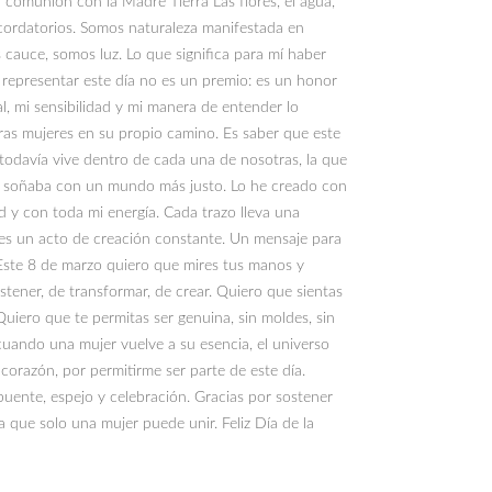
 comunión con la Madre Tierra Las flores, el agua,
cordatorios. Somos naturaleza manifestada en
 cauce, somos luz. Lo que significa para mí haber
 representar este día no es un premio: es un honor
al, mi sensibilidad y mi manera de entender lo
s mujeres en su propio camino. Es saber que este
 todavía vive dentro de cada una de nosotras, la que
e soñaba con un mundo más justo. Lo he creado con
d y con toda mi energía. Cada trazo lleva una
 es un acto de creación constante. Un mensaje para
Este 8 de marzo quiero que mires tus manos y
stener, de transformar, de crear. Quiero que sientas
uiero que te permitas ser genuina, sin moldes, sin
 cuando una mujer vuelve a su esencia, el universo
 corazón, por permitirme ser parte de este día.
puente, espejo y celebración. Gracias por sostener
a que solo una mujer puede unir. Feliz Día de la