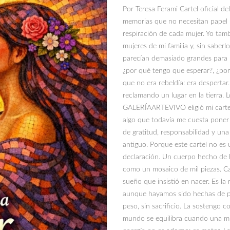
Por Teresa Ferami Cartel oficia
memorias que no necesitan papel par
respiración de cada mujer. Yo tamb
mujeres de mi familia y, sin sabe
parecían demasiado grandes para m
¿por qué tengo que esperar?, ¿po
que no era rebeldía: era despertar
reclamando un lugar en la tierra. 
GALERÍAARTEVIVO eligió mi cartel 
algo que todavía me cuesta poner 
de gratitud, responsabilidad y u
antiguo. Porque este cartel no es
declaración. Un cuerpo hecho de h
como un mosaico de mil piezas. Ca
sueño que insistió en nacer. Es la
aunque hayamos sido hechas de p
peso, sin sacrificio. La sostengo
mundo se equilibra cuando una mu