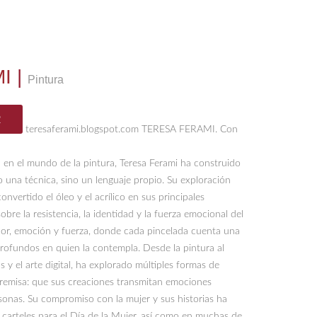
MI
|
Pintura
R
teresaferami.blogspot.com TERESA FERAMI. Con
 en el mundo de la pintura, Teresa Ferami ha construido
o una técnica, sino un lenguaje propio. Su exploración
convertido el óleo y el acrílico en sus principales
obre la resistencia, la identidad y la fuerza emocional del
color, emoción y fuerza, donde cada pincelada cuenta una
profundos en quien la contempla. Desde la pintura al
s y el arte digital, ha explorado múltiples formas de
premisa: que sus creaciones transmitan emociones
sonas. Su compromiso con la mujer y sus historias ha
carteles para el Día de la Mujer, así como en muchas de