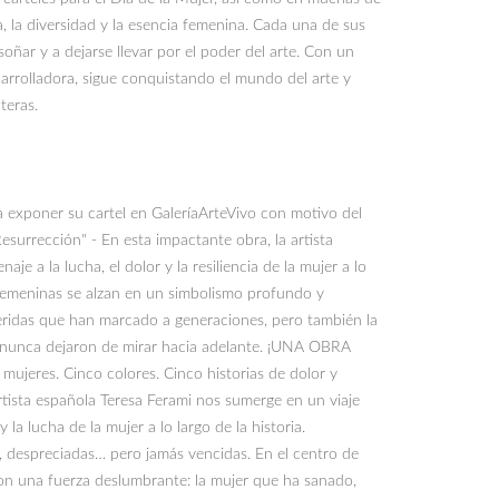
a, la diversidad y la esencia femenina. Cada una de sus
 soñar y a dejarse llevar por el poder del arte. Con un
 arrolladora, sigue conquistando el mundo del arte y
teras.
a exponer su cartel en GaleríaArteVivo con motivo del
urrección" - En esta impactante obra, la artista
je a la lucha, el dolor y la resiliencia de la mujer a lo
s femeninas se alzan en un simbolismo profundo y
ridas que han marcado a generaciones, pero también la
 nunca dejaron de mirar hacia adelante. ¡UNA OBRA
eres. Cinco colores. Cinco historias de dolor y
artista española Teresa Ferami nos sumerge en un viaje
 la lucha de la mujer a lo largo de la historia.
s, despreciadas… pero jamás vencidas. En el centro de
on una fuerza deslumbrante: la mujer que ha sanado,