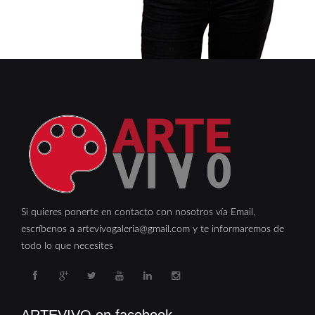
Si quieres ponerte en contacto con nosotros vía Email,
escríbenos a artevivogaleria@gmail.com y te informaremos de
todo lo que necesites