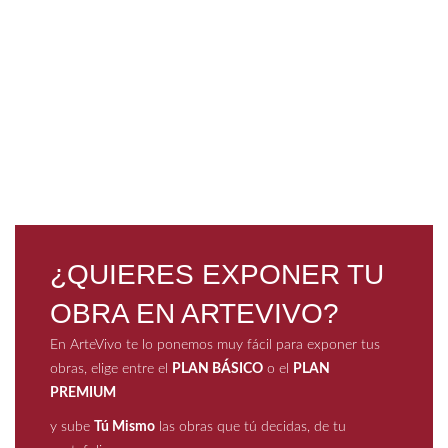
Ca
¿QUIERES EXPONER TU
OBRA EN ARTEVIVO?
En ArteVivo te lo ponemos muy fácil para exponer tus
obras, elige entre el
PLAN BÁSICO
o el
PLAN
PREMIUM
y sube
Tú Mismo
las obras que tú decidas, de tu