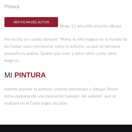
Pintura
VER FICHA DEL AUTOR
Tengo 12 años.Me encanta dibujar.
He escrito un cuento llamado "María, la niña mágica en el mundo de
las hadas" para concienciar sobre el autismo, ya que mi hermana
pequeña es autista. Quiero que vean a estos niños como seres
mágicos.
MI
PINTURA
Intento plasmar el autismo creando personajes y dibujos Ahora
estoy preparando una exposición"paisajes del autismo" que se
realizará en el Corte Inglés de León.