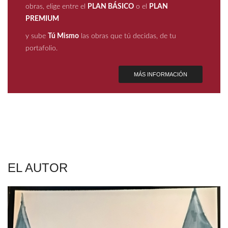
obras, elige entre el
PLAN BÁSICO
o el
PLAN
PREMIUM
y sube
Tú Mismo
las obras que tú decidas, de tu
portafolio.
MÁS INFORMACIÓN
EL AUTOR