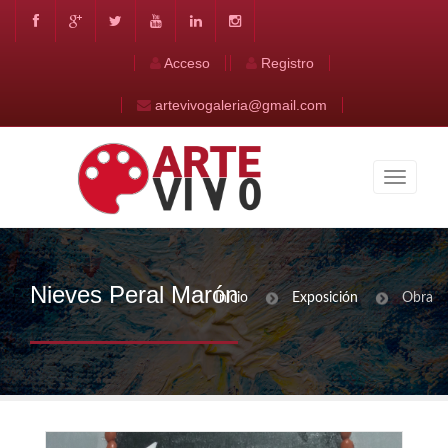
Acceso
Registro
artevivogaleria@gmail.com
Nieves Peral Marón
Inicio
Exposición
Obra