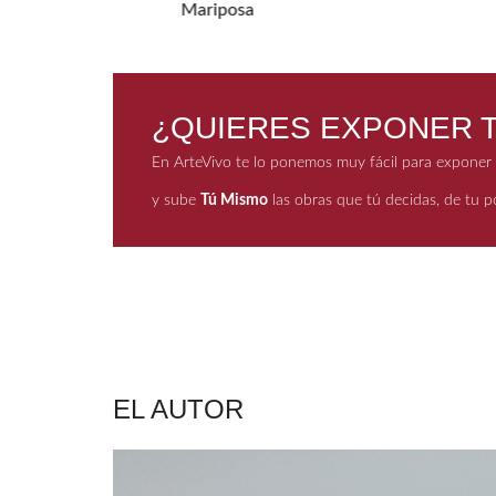
Mariposa
200
¿QUIERES EXPONER T
En ArteVivo te lo ponemos muy fácil para exponer t
y sube
Tú Mismo
las obras que tú decidas, de tu po
EL AUTOR