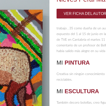
VER FICHA DEL AUTO
trabajo , 35 como dueña de un aut
expuesto del 1 al 15 de junio en l
de TVE en Cantabria el martes 11 d
comentario de un profesor de Bell
había salido más alegre en su vida
MI
PINTURA
Creativa sin ningún conocimiento 
reciclables.
MI
ESCULTURA
También decoro botellas, creo figur