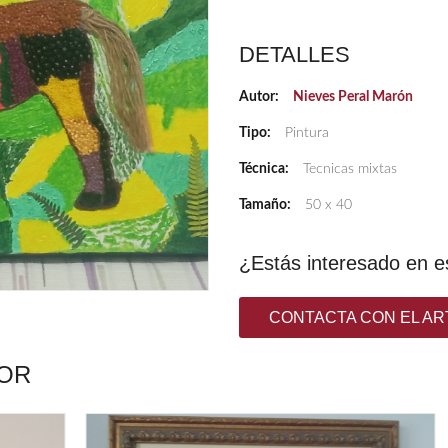
DETALLES
Autor:
Nieves Peral Marón
Tipo:
Pintura
Técnica:
Tecnicas mixtas
Tamaño:
50 x 40
¿Estás interesado en e
CONTACTA CON EL AR
TOR