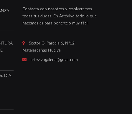
Contacta con nosotros y resolveremos
ANZA
todas tus dudas. En ArteVivo todo lo que
hacemos es para ponértelo muy fácil.
INTURA
Sector G, Parcela 6, Nª12
DE
Matalascañas Huelva
artevivogaleria@gmail.com
. DÍA