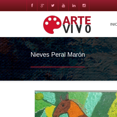
INI
Nieves Peral Marón