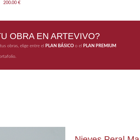
.00 €
U OBRA EN ARTEVIVO?
us obras, elige entre el
PLAN BÁSICO
o el
PLAN PREMIUM
rtafolio.
Nieves Peral M