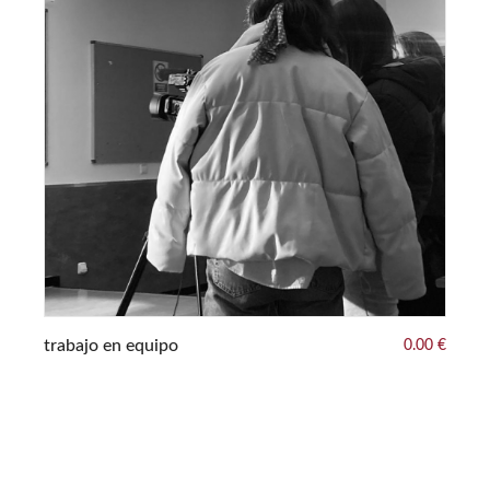
00 €
or
trabajo en equipo
0.00 €