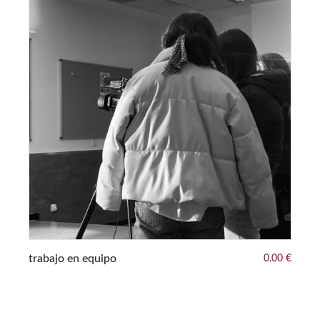
00 €
or
trabajo en equipo
0.00 €