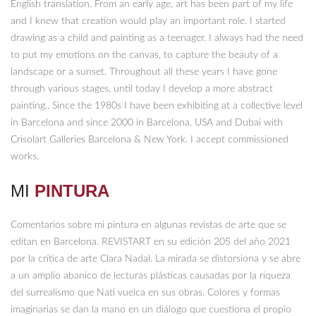
English translation. From an early age, art has been part of my life
and I knew that creation would play an important role. I started
drawing as a child and painting as a teenager. I always had the need
to put my emotions on the canvas, to capture the beauty of a
landscape or a sunset. Throughout all these years I have gone
through various stages, until today I develop a more abstract
painting.. Since the 1980s I have been exhibiting at a collective level
in Barcelona and since 2000 in Barcelona, ​​USA and Dubai with
Crisolart Galleries Barcelona & New York. I accept commissioned
works.
MI
PINTURA
Comentarios sobre mi pintura en algunas revistas de arte que se
editan en Barcelona. REVISTART en su edición 205 del año 2021
por la crítica de arte Clara Nadal. La mirada se distorsiona y se abre
a un amplio abanico de lecturas plásticas causadas por la riqueza
del surrealismo que Nati vuelca en sus obras. Colores y formas
imaginarias se dan la mano en un diálogo que cuestiona el propio