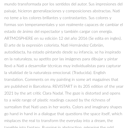
mundo transformada por los sentidos del autor. Sus impresiones del
paisaje, hicieron generalizaciones y composiciones abstractas. Nati
no teme a los colores brillantes y contrastantes. Sus colores y
formas son temperamentales y son realmente capaces de cambiar el
estado de ánimo del espectador y también cargar con energía.
ARTMOSPHERE en su edición 12 del año 2016 (Se edita en ingles).
El arte de la expresión colorista. Nati Hernández Cebrián,
autodidacta, ha estado pintando desde su infancia, se ha inspirado
en la naturaleza, su apetito por las imágenes para dibujar y pintar
llevó a Nati a desarrollar técnicas muy individualistas para capturar
la vitalidad de la naturaleza emocional. (Traducida). English
translation. Comments on my painting in some art magazines that
are published in Barcelona. REVISTART in its 205 edition of the year
2021 by the art critic Clara Nadal. The gaze is distorted and opens
to a wide range of plastic readings caused by the richness of
surrealism that Nati uses in her works. Colors and imaginary shapes
go hand in hand in a dialogue that questions the space itself, which
misplaces the real to transform the everyday into a dream, the
tangible into fantasy. Running in abstraction, releasing the odd