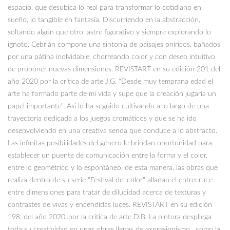
espacio, que desubica lo real para transformar lo cotidiano en
sueño, lo tangible en fantasía. Discurriendo en la abstracción,
soltando algún que otro lastre figurativo y siempre explorando lo
ignoto. Cebrián compone una sintonía de paisajes oníricos, bañados
por una pátina inolvidable, chorreando color y con deseo intuitivo
de proponer nuevas dimensiones. REVISTART en su edición 201 del
año 2020 por la crítica de arte J.G. "Desde muy temprana edad el
arte ha formado parte de mi vida y supe que la creación jugaría un
papel importante". Así lo ha seguido cultivando a lo largo de una
trayectoria dedicada a los juegos cromáticos y que se ha ido
desenvolviendo en una creativa senda que conduce a lo abstracto.
Las infinitas posibilidades del género le brindan oportunidad para
establecer un puente de comunicación entre la forma y el color,
entre lo geométrico y lo espontáneo, de esta manera, las obras que
realiza dentro de su serie "Festival del color" allanan el entrecruce
entre dimensiones para tratar de dilucidad acerca de texturas y
contrastes de vivas y encendidas luces. REVISTART en su edición
198, del año 2020..por la crítica de arte D.B. La pintora despliega
toda su creatividad en unas obras llenas de expresionismo , como la