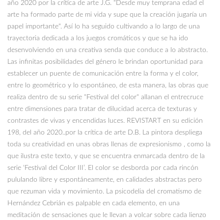
año 2020 por la crítica de arte J.G. "Desde muy temprana edad el
arte ha formado parte de mi vida y supe que la creación jugaría un
papel importante". Así lo ha seguido cultivando a lo largo de una
trayectoria dedicada a los juegos cromáticos y que se ha ido
desenvolviendo en una creativa senda que conduce a lo abstracto.
Las infinitas posibilidades del género le brindan oportunidad para
establecer un puente de comunicación entre la forma y el color,
entre lo geométrico y lo espontáneo, de esta manera, las obras que
realiza dentro de su serie "Festival del color" allanan el entrecruce
entre dimensiones para tratar de dilucidad acerca de texturas y
contrastes de vivas y encendidas luces. REVISTART en su edición
198, del año 2020..por la crítica de arte D.B. La pintora despliega
toda su creatividad en unas obras llenas de expresionismo , como la
que ilustra este texto, y que se encuentra enmarcada dentro de la
serie ‘Festival del Color III’. El color se desborda por cada rincón
pululando libre y espontáneamente, en calidades abstractas pero
que rezuman vida y movimiento. La psicodelia del cromatismo de
Hernández Cebrián es palpable en cada elemento, en una
meditación de sensaciones que le llevan a volcar sobre cada lienzo