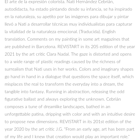
El arte de la expresión colorista. Nati Hernández Cebrián,
autodidacta, ha estado pintando desde su infancia, se ha inspirado
en la naturaleza, su apetito por las imágenes para dibujar y pintar
llevó a Nati a desarrollar técnicas muy individualistas para capturar
la vitalidad de la naturaleza emocional. (Traducida). English
translation. Comments on my painting in some art magazines that
are published in Barcelona. REVISTART in its 205 edition of the year
2021 by the art critic Clara Nadal. The gaze is distorted and opens
to a wide range of plastic readings caused by the richness of
surrealism that Nati uses in her works. Colors and imaginary shapes
go hand in hand in a dialogue that questions the space itself, which
misplaces the real to transform the everyday into a dream, the
tangible into fantasy. Running in abstraction, releasing the odd
figurative ballast and always exploring the unknown. Cebrián
composes a tune of dreamlike landscapes, bathed in an
unforgettable patina, dripping with color and with an intuitive desire
to propose new dimensions. REVISTART in its 201st edition of the
year 2020 by the art critic J.G. "From an early age, art has been part
of my life and I knew that creation would play an important role."