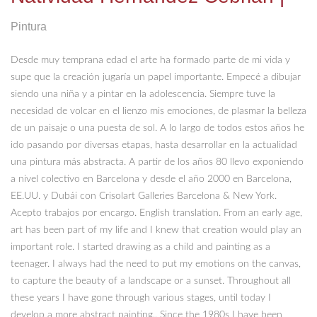
Pintura
Desde muy temprana edad el arte ha formado parte de mi vida y
supe que la creación jugaría un papel importante. Empecé a dibujar
siendo una niña y a pintar en la adolescencia. Siempre tuve la
necesidad de volcar en el lienzo mis emociones, de plasmar la belleza
de un paisaje o una puesta de sol. A lo largo de todos estos años he
ido pasando por diversas etapas, hasta desarrollar en la actualidad
una pintura más abstracta. A partir de los años 80 llevo exponiendo
a nivel colectivo en Barcelona y desde el año 2000 en Barcelona,
EE.UU. y Dubái con Crisolart Galleries Barcelona & New York.
Acepto trabajos por encargo. English translation. From an early age,
art has been part of my life and I knew that creation would play an
important role. I started drawing as a child and painting as a
teenager. I always had the need to put my emotions on the canvas,
to capture the beauty of a landscape or a sunset. Throughout all
these years I have gone through various stages, until today I
develop a more abstract painting.. Since the 1980s I have been