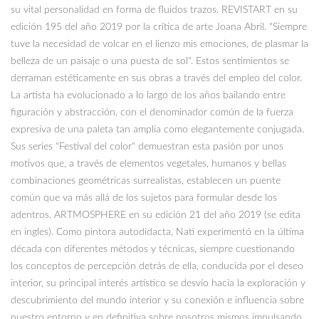
su vital personalidad en forma de fluidos trazos. REVISTART en su
edición 195 del año 2019 por la crítica de arte Joana Abril. "Siempre
tuve la necesidad de volcar en el lienzo mis emociones, de plasmar la
belleza de un paisaje o una puesta de sol". Estos sentimientos se
derraman estéticamente en sus obras a través del empleo del color.
La artista ha evolucionado a lo largo de los años bailando entre
figuración y abstracción, con el denominador común de la fuerza
expresiva de una paleta tan amplia como elegantemente conjugada.
Sus series "Festival del color" demuestran esta pasión por unos
motivos que, a través de elementos vegetales, humanos y bellas
combinaciones geométricas surrealistas, establecen un puente
común que va más allá de los sujetos para formular desde los
adentros. ARTMOSPHERE en su edición 21 del año 2019 (se edita
en ingles). Como pintora autodidacta, Nati experimentó en la última
década con diferentes métodos y técnicas, siempre cuestionando
los conceptos de percepción detrás de ella, conducida por el deseo
interior, su principal interés artístico se desvío hacia la exploración y
descubrimiento del mundo interior y su conexión e influencia sobre
nuestro entorno y en definitiva sobre nosotros mismos impulsando