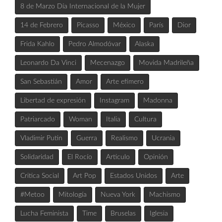
8 de Marzo Día Internacional de la Mujer
14 de Febrero
Picasso
México
París
Dior
Frida Kahlo
Pedro Almodóvar
Alaska
Leonardo Da Vinci
Mecenazgo
Movida Madrileña
San Sebastián
Amor
Arte efímero
Libertad de expresión
Instagram
Madonna
Patriarcado
Woman
Italia
Cultura
Vladimir Putin
Guerra
Realismo
Ucrania
Solidaridad
El Rocío
Articulo
Opinión
Critica Social
Art Pop
Estados Unidos
Arte
#Metoo
Mitología
Nueva York
Machismo
Lucha Feminista
Time
Bruselas
Iglesia