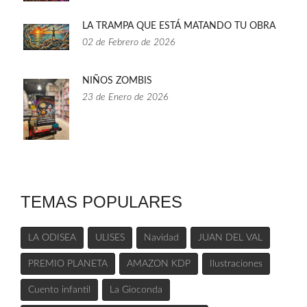
LA TRAMPA QUE ESTÁ MATANDO TU OBRA
02 de Febrero de 2026
NIÑOS ZOMBIS
23 de Enero de 2026
TEMAS POPULARES
LA ODISEA
ULISES
Navidad
JUAN DEL VAL
PREMIO PLANETA
AMAZON KDP
Ilustraciones
Cuento infantil
La Gioconda