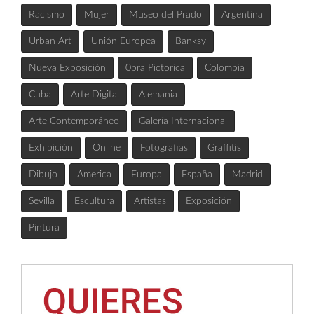
Racismo
Mujer
Museo del Prado
Argentina
Urban Art
Unión Europea
Banksy
Nueva Exposición
0bra Pictorica
Colombia
Cuba
Arte Digital
Alemania
Arte Contemporáneo
Galería Internacional
Exhibición
Online
Fotografias
Graffitis
Dibujo
America
Europa
España
Madrid
Sevilla
Escultura
Artistas
Exposición
Pintura