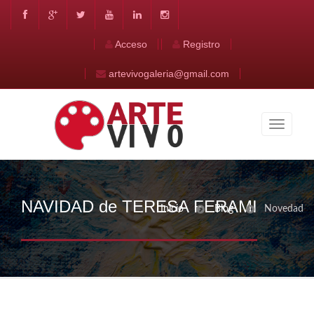
Acceso
Registro
artevivogaleria@gmail.com
NAVIDAD de TERESA FERAMI
Inicio
Blog
Novedad