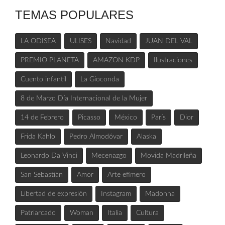
TEMAS POPULARES
LA ODISEA
ULISES
Navidad
JUAN DEL VAL
PREMIO PLANETA
AMAZON KDP
Ilustraciones
Cuento infantil
La Gioconda
8 de Marzo Día Internacional de la Mujer
14 de Febrero
Picasso
México
París
Dior
Frida Kahlo
Pedro Almodóvar
Alaska
Leonardo Da Vinci
Mecenazgo
Movida Madrileña
San Sebastián
Amor
Arte efímero
Libertad de expresión
Instagram
Madonna
Patriarcado
Woman
Italia
Cultura