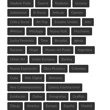
Vladimir Putin
Guerra
Realismo
Ucrania
Solidaridad
El Rocío
Articulo
Opinión
Critica Social
Art Pop
Estados Unidos
Arte
#Metoo
Mitología
Nueva York
Machismo
Lucha Feminista
Time
Bruselas
Iglesia
Racismo
Mujer
Museo del Prado
Argentina
Urban Art
Unión Europea
Banksy
Nueva Exposición
0bra Pictorica
Colombia
Cuba
Arte Digital
Alemania
Arte Contemporáneo
Galería Internacional
Exhibición
Online
Fotografias
Graffitis
Dibujo
America
Europa
España
Madrid