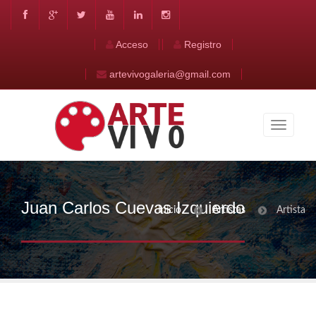
Acceso
Registro
artevivogaleria@gmail.com
Juan Carlos Cuevas Izquierdo
Inicio
Artistas
Artista