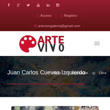
Acceso
Registro
artevivogaleria@gmail.com
Juan Carlos Cuevas Izquierdo
Inicio
Exposición
Obra