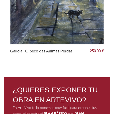
Galicia: 'O beco das Ánimas Perdas'
250.00 €
0 €
¿QUIERES EXPONER TU
OBRA EN ARTEVIVO?
En ArteVivo te lo ponemos muy fácil para exponer tus
obras, elige entre el
PLAN BÁSICO
o el
PLAN