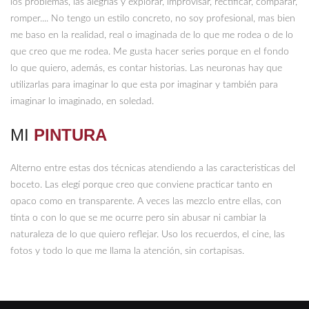
los problemas, las alegrías y explorar, improvisar, rectificar, comparar,
romper.... No tengo un estilo concreto, no soy profesional, mas bien
me baso en la realidad, real o imaginada de lo que me rodea o de lo
que creo que me rodea. Me gusta hacer series porque en el fondo
lo que quiero, además, es contar historias. Las neuronas hay que
utilizarlas para imaginar lo que esta por imaginar y también para
imaginar lo imaginado, en soledad.
MI
PINTURA
Alterno entre estas dos técnicas atendiendo a las caracteristicas del
boceto. Las elegí porque creo que conviene practicar tanto en
opaco como en transparente. A veces las mezclo entre ellas, con
tinta o con lo que se me ocurre pero sin abusar ni cambiar la
naturaleza de lo que quiero reflejar. Uso los recuerdos, el cine, las
fotos y todo lo que me llama la atención, sin cortapisas.