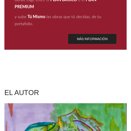
PREMIUM
y sube
Tú Mismo
las obras que tú decidas, de tu
portafolio.
MÁS INFORMACIÓN
EL AUTOR