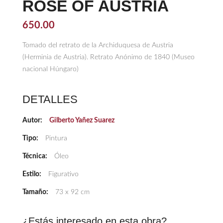
ROSE OF AUSTRIA
650.00
Tomado del retrato de la Archiduquesa de Austria
(Herminia de Austria). Retrato Anónimo de 1840 (Museo
nacional Húngaro)
DETALLES
Autor:
Gilberto Yañez Suarez
Tipo:
Pintura
Técnica:
Óleo
Estilo:
Figurativo
Tamaño:
73 x 92 cm
¿Estás interesado en esta obra?