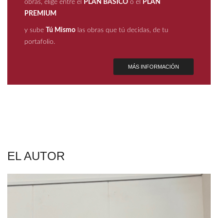
obras, elige entre el
PLAN BÁSICO
o el
PLAN
PREMIUM
y sube
Tú Mismo
las obras que tú decidas, de tu
portafolio.
MÁS INFORMACIÓN
EL AUTOR