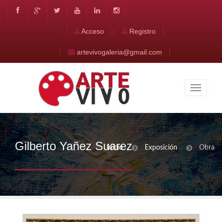
Acceso
Registro
artevivogaleria@gmail.com
Gilberto Yañez Suarez
Inicio
Exposición
Obra