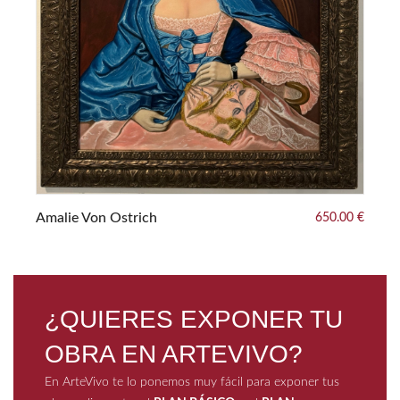
La
Amalie Von Ostrich
650.00 €
¿QUIERES EXPONER TU
OBRA EN ARTEVIVO?
En ArteVivo te lo ponemos muy fácil para exponer tus