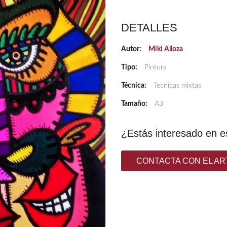
DETALLES
Autor:
Miki Alloza
Tipo:
Pintura
Técnica:
Tecnicas mixtas
Tamaño:
A3
¿Estás interesado en e
CONTACTA CON EL AR