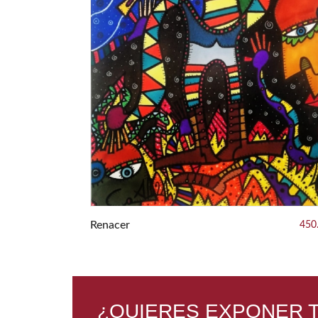
450.00 €
Renacer
450
¿QUIERES EXPONER T