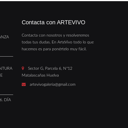
Contacta con ARTEVIVO
Contacta con nosotros y resolveremos
ANZA
todas tus dudas. En ArteVivo todo lo que
hacemos es para ponértelo muy fácil.
INTURA
Sector G, Parcela 6, Nª12
DE
Matalascañas Huelva
artevivogaleria@gmail.com
. DÍA