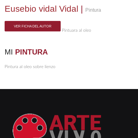
Eusebio vidal Vidal
|
Pintura
VER FICHA DEL AUTOR
Pintuara al oleo
MI
PINTURA
Pintura al oleo sobre lienzo