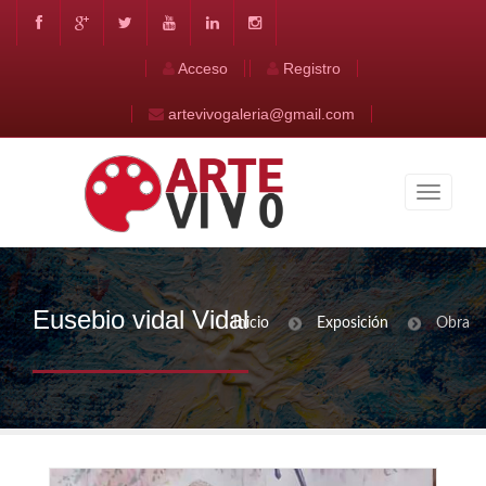
Acceso
Registro
artevivogaleria@gmail.com
Eusebio vidal Vidal
Inicio
Exposición
Obra