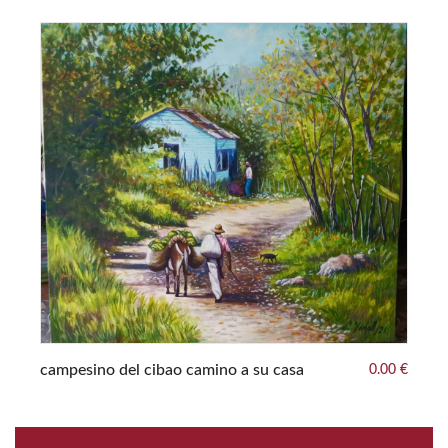
00 €
ma
campesino del cibao camino a su casa
0.00 €