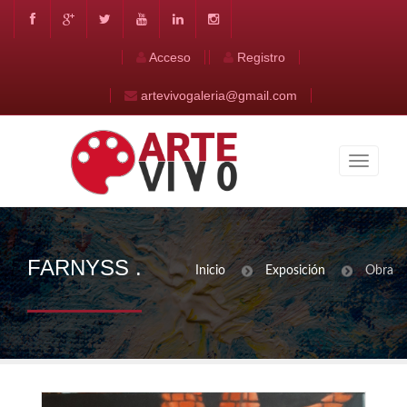
Acceso
Registro
artevivogaleria@gmail.com
FARNYSS .
Inicio
Exposición
Obra