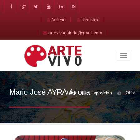
Acceso
Registro
artevivogaleria@gmail.com
Mario José AYRA Arjona
Inicio
Exposición
Obra