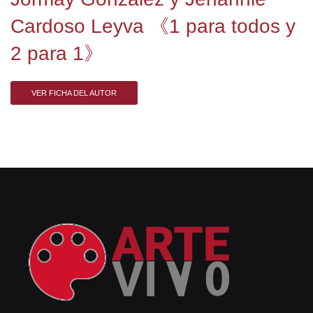
Cardoso Leyva 《1 para todos y
2 para 1》
VER FICHA DEL AUTOR