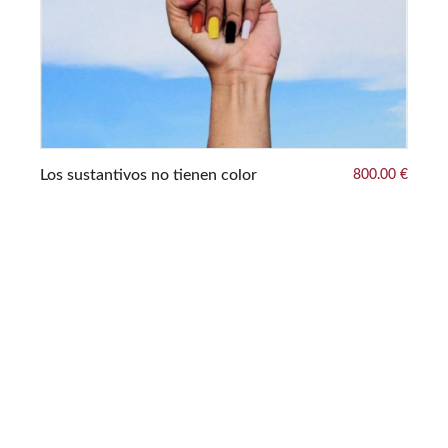
Los sustantivos no tienen color
800.00 €
Se
0 €