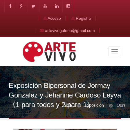
Acceso
Registro
artevivogaleria@gmail.com
Exposición Bipersonal de Jormay
Gonzalez y Jehannie Cardoso Leyva
《1 para todos y 2 para 1》
Inicio
Exposición
Obra