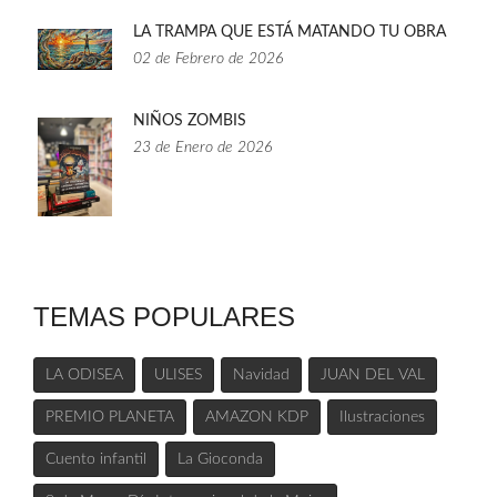
LA TRAMPA QUE ESTÁ MATANDO TU OBRA
02 de Febrero de 2026
NIÑOS ZOMBIS
23 de Enero de 2026
TEMAS POPULARES
LA ODISEA
ULISES
Navidad
JUAN DEL VAL
PREMIO PLANETA
AMAZON KDP
Ilustraciones
Cuento infantil
La Gioconda