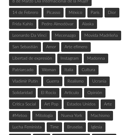
8 de Marzo Día Internacional de la Mujer
14 de Febrero
Picasso
México
París
Dior
Frida Kahlo
Pedro Almodóvar
Alaska
Leonardo Da Vinci
Mecenazgo
Movida Madrileña
San Sebastián
Amor
Arte efímero
Libertad de expresión
Instagram
Madonna
Patriarcado
Woman
Italia
Cultura
Vladimir Putin
Guerra
Realismo
Ucrania
Solidaridad
El Rocío
Articulo
Opinión
Critica Social
Art Pop
Estados Unidos
Arte
#Metoo
Mitología
Nueva York
Machismo
Lucha Feminista
Time
Bruselas
Iglesia