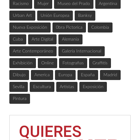
Racismo
Mujer
Museo del Prado
Argentina
Urban Art
Unión Europea
Banksy
Nueva Exposición
0bra Pictorica
Colombia
Cuba
Arte Digital
Alemania
Arte Contemporáneo
Galería Internacional
Exhibición
Online
Fotografias
Graffitis
Dibujo
America
Europa
España
Madrid
Sevilla
Escultura
Artistas
Exposición
Pintura