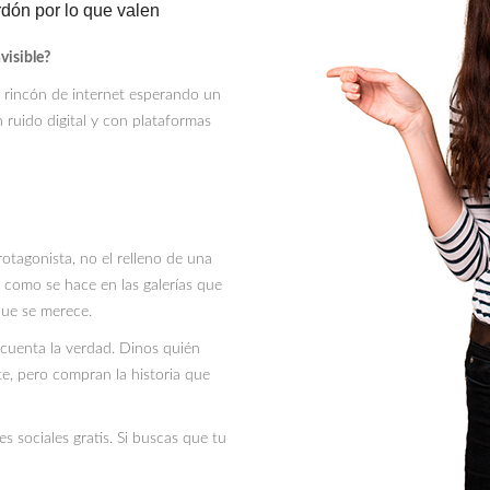
rdón por lo que valen
visible?
r rincón de internet esperando un
 ruido digital y con plataformas
otagonista, no el relleno de una
 como se hace en las galerías que
que se merece.
í, cuenta la verdad. Dinos quién
rte, pero compran la historia que
s sociales gratis. Si buscas que tu