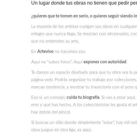
Un lugar donde tus obras no tienen que pedir pe
¿quieres que te tomen en serio, o quieres seguir siendo in
La mayoría de los artistas cuelgan sus obras en cualquie
milagro que nunca llega. Se mezclan con aficionados, con
que no entienden su arte.
En
Artevivo
no hacemos eso.
Aquí no "subes fotos". Aquí
expones con autoridad
.
Te damos un espacio diseñado para que tu obra sea la pr
página web. Podrás organizar tu trabajo por colecciones,
marcan tendencia, y mostrar tu trayectoria con el peso 
Eso sí, un consejo:
cuida tu biografía
. Si vas a estar aqu
eres y qué has hecho. A los coleccionistas les gusta el a
hay detrás del pincel.
Si buscas un sitio donde simplemente "estar", hay mil rede
obra juegue en otra liga, es aquí.