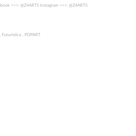
book >>>: @Z4ARTS Instagram >>>: @Z4ARTS
, Futuristica , POPART