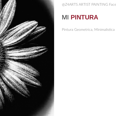
@Z4ARTS ARTIST PAINTING Face
MI
PINTURA
Pintura Geometrica, Minimalistica 