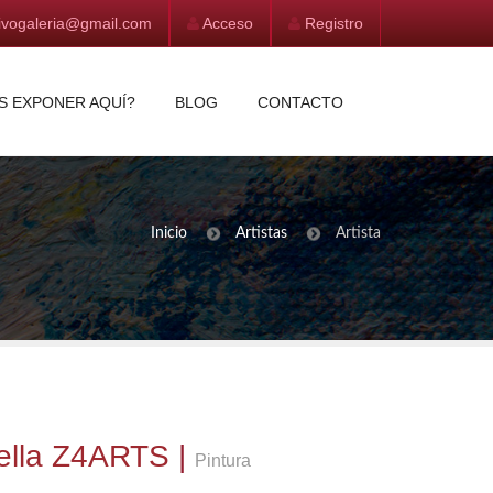
vivogaleria@gmail.com
Acceso
Registro
S EXPONER AQUÍ?
BLOG
CONTACTO
Inicio
Artistas
Artista
ella Z4ARTS
|
Pintura