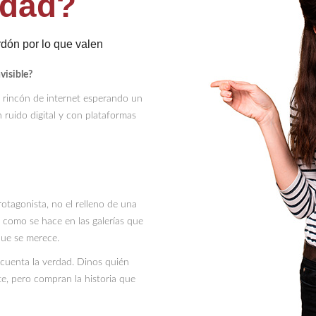
idad?
rdón por lo que valen
visible?
r rincón de internet esperando un
 ruido digital y con plataformas
otagonista, no el relleno de una
 como se hace en las galerías que
que se merece.
í, cuenta la verdad. Dinos quién
rte, pero compran la historia que