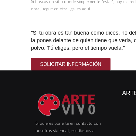
Si buscas un sitio donde simplemente "estar", hay mil rede
obra juegue en otra liga, es aquí.
"Si tu obra es tan buena como dices, no de
la pones delante de quien tiene que verla, 
polvo. Tú eliges, pero el tiempo vuela.
SOLICITAR INFORMACIÓN
ARTE
Si quieres ponerte en contacto con
nosotros vía Email, escríbenos a