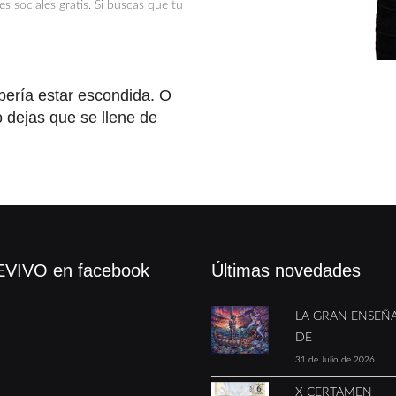
s sociales gratis. Si buscas que tu
bería estar escondida. O
o dejas que se llene de
"
VIVO en facebook
Últimas novedades
LA GRAN ENSEÑ
DE
31 de Julio de 2026
X CERTAMEN