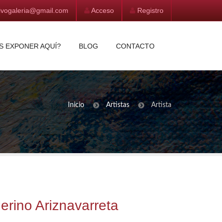
vivogaleria@gmail.com
Acceso
Registro
S EXPONER AQUÍ?
BLOG
CONTACTO
Inicio
Artistas
Artista
rino Ariznavarreta