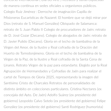
concurso internacional ( Dia del Arte ) Retratos y obras expuestas
de manera continua en sedes oficiales u organismos públicos.
Colegio Ruiz Jiménez : Derroche de imaginación Capilla de
Misioneras Eucarísticas de Nazaret: El hombre que se dejó mirar por
Dios (retrato de S. Manuel González) Obispado de Salamanca:
retrato de S. Juan Pablo II Colegio de procuradores de Jaén: retrato
de D. José Cozar (Decano). Colegio de abogados de Jaén: retrato de
D. Javier Pulido (Decano). Gloria en el techo de bambalina de la
Virgen del Amor, de la Ilustre y Real cofradía de la Oración del
Huerto de Torredonjimeno. Gloria en el techo de bambalina de la
Virgen de la Paz, de la Ilustre y Real cofradía de la Santa Cena de
Linares. Retrato Virgen de la paz para estandarte. Elegido por la Real
Agrupación de Hermandades y Cofradías de Jaén para realizar el
cartel de Tiempos de Gloria 2025, representando la imagen del
Santísimo Cristo de Charcales Retratos de personalidades de
distinto ámbito en colecciones particulares. Cristina Nectares (ex
concejala del Ayto. De Jaén) Adolfo Suárez (ex presidente del
gobierno) Leopoldo Calvo Sotelo (ex presidente del gobierno) Felipe
González (ex presidente del gobierno) Santi Rodríguez (humorista)