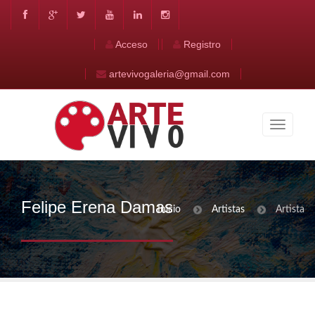
Acceso
Registro
artevivogaleria@gmail.com
Felipe Erena Damas
Inicio
Artistas
Artista